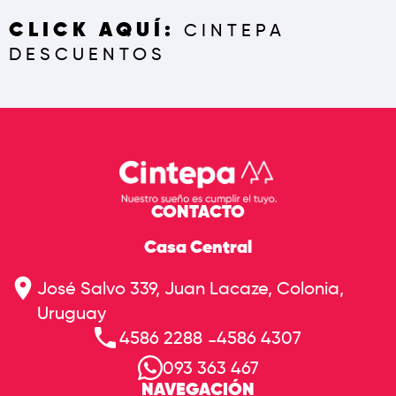
CLICK AQUÍ:
CINTEPA
DESCUENTOS
CONTACTO
Casa Central
José Salvo 339, Juan Lacaze, Colonia,
Uruguay
4586 2288
4586 4307
-
093 363 467
NAVEGACIÓN