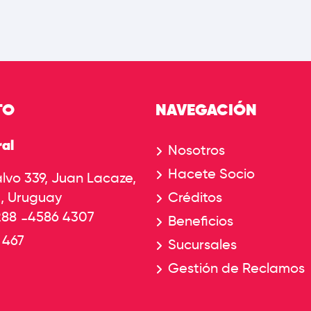
TO
NAVEGACIÓN
al
Nosotros
Hacete Socio
lvo 339, Juan Lacaze,
, Uruguay
Créditos
288
4586 4307
-
Beneficios
 467
Sucursales
Gestión de Reclamos