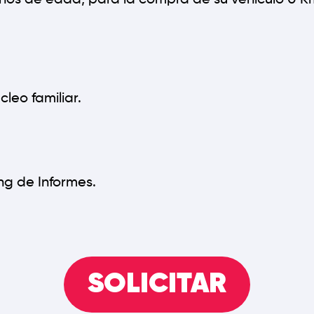
años de edad, para la compra de su vehículo 0 K
cleo familiar.
g de Informes.
SOLICITAR